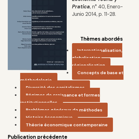
Pratica
, n° 40, Enero-
Junio 2014, p. 11-28.
Thèmes abordés
Internationalisation,
globalisation,
régionalisation
Concepts de base et
méthodologie
Diversité des capitalismes
Régimes de croissance et formes
institutionnelles
Problèmes généraux de méthodes
Histoire économique
Théorie économique contemporaine
Publication précédente