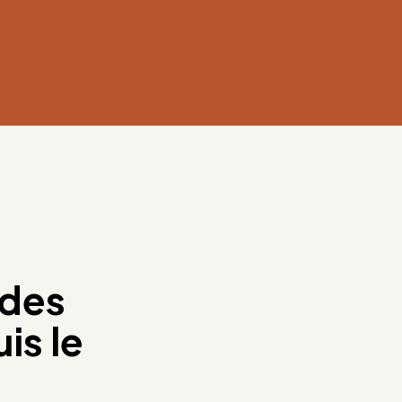
 des
is le