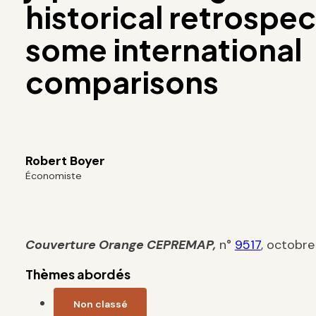
historical retrospe
some international
comparisons
Robert Boyer
Économiste
Couverture Orange
CEPREMAP
,
n°
9517
, octobre
Thèmes abordés
Non classé