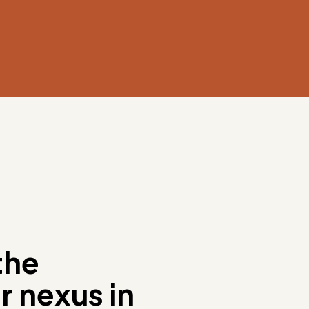
the
 nexus in