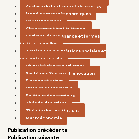
Analyse du fordisme et de sa crise
Modèles macroéconomiques
Développement
Changement institutionnel
Régimes de croissance et formes
institutionnelles
Justice sociale, relations sociales et
couverture sociale
Diversité des capitalismes
Systèmes Sociaux d'Innovation
Finance et crises
Histoire économique
Politique économique
Théorie des crises
Théorie des institutions
Macroéconomie
Publication précédente
Publication suivante