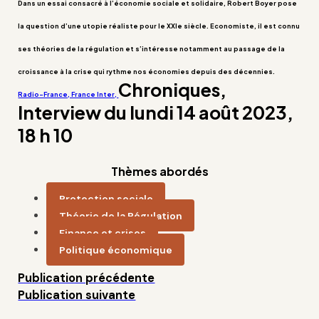
Dans un essai consacré à l’économie sociale et solidaire, Robert Boyer pose
la question d’une utopie réaliste pour le XXIe siècle. Economiste, il est connu
ses théories de la régulation et s’intéresse notamment au passage de la
croissance à la crise qui rythme nos économies depuis des décennies.
Chroniques,
Radio-France, France Inter,
Interview du lundi 14 août 2023,
18 h 10
Thèmes abordés
Protection sociale
Théorie de la Régulation
Finance et crises
Politique économique
Publication précédente
Publication suivante