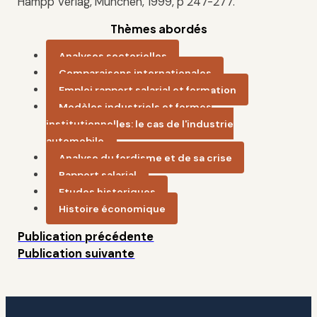
Hampp Verlag, München, 1999, p 247-277.
Thèmes abordés
Analyses sectorielles
Comparaisons internationales
Emploi,rapport salarial et formation
Modèles industriels et formes
institutionnelles: le cas de l'industrie
automobile
Analyse du fordisme et de sa crise
Rapport salarial
Etudes historiques
Histoire économique
Publication précédente
Publication suivante