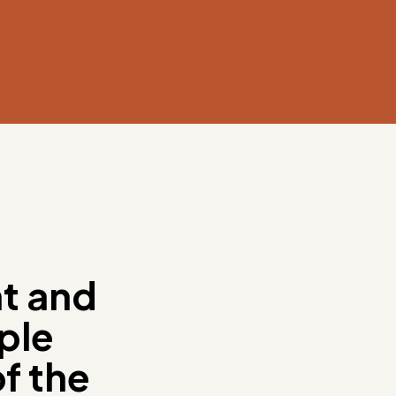
nt and
ple
f the