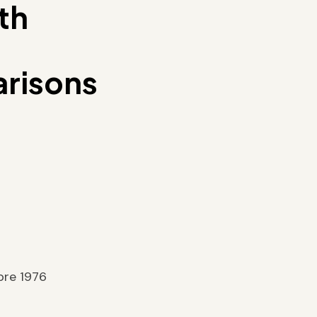
th
arisons
bre 1976