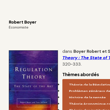
Robert Boyer
Économiste
dans
Boyer Robert et S
Theory : The State of 
320-333.
Thèmes abordés
Théorie de la Régulatio
Problèmes généraux d
Histoire de la pensée
Théorie économique c