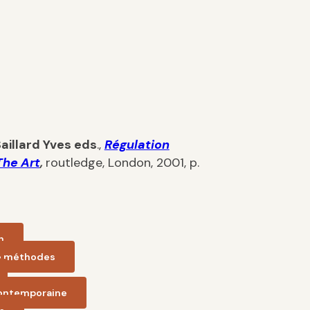
aillard Yves eds
.,
Régulation
The Art
,
routledge, London, 2001, p.
n
e méthodes
ontemporaine