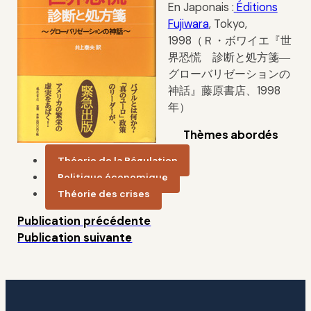
En Japonais :
Éditions
Fujiwara
, Tokyo,
1998（Ｒ・ボワイエ『世
界恐慌 診断と処方箋―
グローバリゼーションの
神話』藤原書店、1998
年）
Thèmes abordés
Théorie de la Régulation
Politique économique
Théorie des crises
Publication précédente
Publication suivante