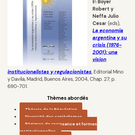
I
n
Boyer
Robert y
Neffa Julio
Cesa
r (eds),
La economia
argentina y su
crisis (1976-
2001): una
vision
institucionalistas y regulacionistas
, Editorial Mino
y Davila, Madrid, Buenos Aires, 2004, Chap. 27; p.
690-701.
Thèmes abordés
Théorie de la Régulation
Diversité des capitalismes
Régimes de croissance et formes
institutionnelles