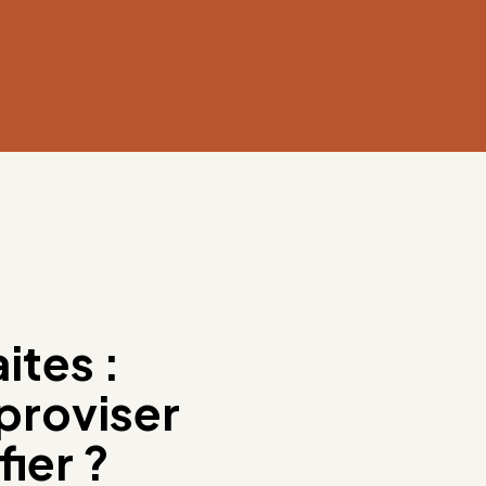
ites :
proviser
fier ?