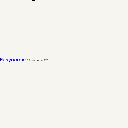
Easynomic
,
29 novembre 2021.