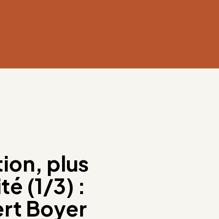
tion, plus
é (1/3) :
ert Boyer