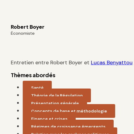
Robert Boyer
Économiste
Entretien entre Robert Boyer et
Lucas Benyattou
Thèmes abordés
Santé
Théorie de la Régulation
Présentation générale
Concepts de base et méthodologie
Finance et crises
Régimes de croissance émergents