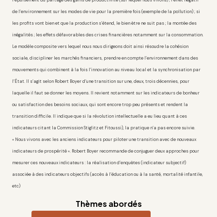
l’épuisement du partage des gains de productivité (sur lequel nous vivons) ; l’effet négatif
de l’environnement sur les modes de vie pour la première fois (exemple de la pollution) ; si
les profits vont bien et que la production s’étend, le bien être ne suit pas ; la montée des
inégalités ; les effets défavorables des crises financières notamment sur la consommation.
Le modèle composite vers lequel nous nous dirigeons doit ainsi résoudre la cohésion
sociale, discipliner les marchés financiers, prendre en compte l’environnement dans des
mouvements qui combinent à la fois l’innovation au niveau local et la synchronisation par
l’État. Il s’agit selon Robert Boyer d’une transition sur une, deux, trois décennies, pour
laquelle il faut se donner les moyens. Il revient notamment sur les indicateurs de bonheur
ou satisfaction des besoins sociaux, qui sont encore trop peu présents et rendent la
transition difficile. Il indique que si la révolution intellectuelle a eu lieu quant à ces
indicateurs citant la Commission Stiglitz et Fitoussi), la pratique n’a pas encore suivie.
« Nous vivons avec les anciens indicateurs pour piloter une transition avec de nouveaux
indicateurs de prospérité ». Robert Boyer recommande de conjuguer deux approches pour
mesurer ces nouveaux indicateurs : la réalisation d’enquêtes (indicateur subjectif)
associée à des indicateurs objectifs (accès à l’éducation ou à la santé, mortalité infantile,
etc)
Thèmes abordés