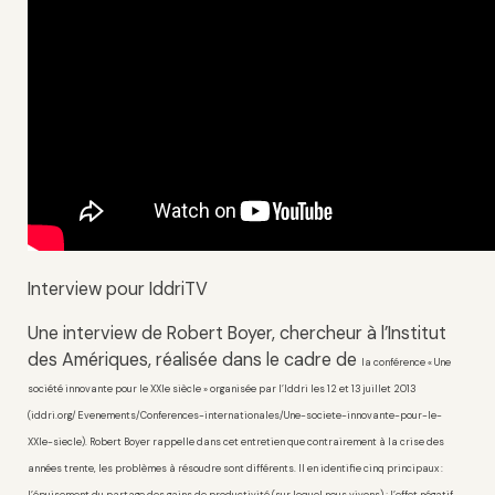
Interview pour IddriTV
Une interview de Robert Boyer, chercheur à l’Institut
des Amériques, réalisée dans le cadre de
la conférence « Une
société innovante pour le XXIe siècle » organisée par l’Iddri les 12 et 13 juillet 2013
(iddri.org/Evenements/Conferences-internationales/Une-societe-innovante-pour-le-
XXIe-siecle). Robert Boyer rappelle dans cet entretien que contrairement à la crise des
années trente, les problèmes à résoudre sont différents. Il en identifie cinq principaux :