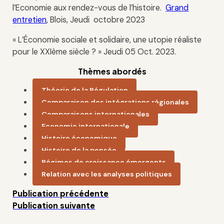
l’Economie aux rendez-vous de l’histoire.
Grand
entretien
, Blois, Jeudi octobre 2023
« L’Économie sociale et solidaire, une utopie réaliste
pour le XXIème siècle ? »
Jeudi
05
Oct.
2023.
Thèmes abordés
Théorie de la Régulation
Comparaison des intégrations régionales
Comparaisons internationales
Economie internationale
Histoire économique
Histoire de la pensée
Régimes de croissance émergents
Relation avec les analyses politiques
Publication précédente
Publication suivante