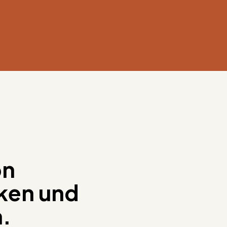
on
ken und
n.