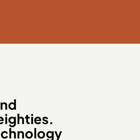
and
ighties.
echnology