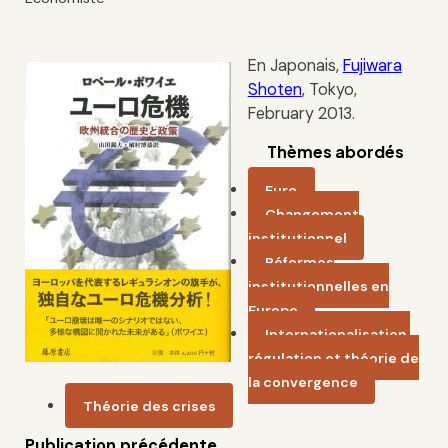
En Japonais,
Fujiwara
Shoten
, Tokyo,
February 2013.
Thèmes abordés
Euro
Changement
institutionnel
Réformes
institutionnelles en
Europe
Internationalisation,
régulation et théorie de
la convergence
Théorie des crises
Publication précédente