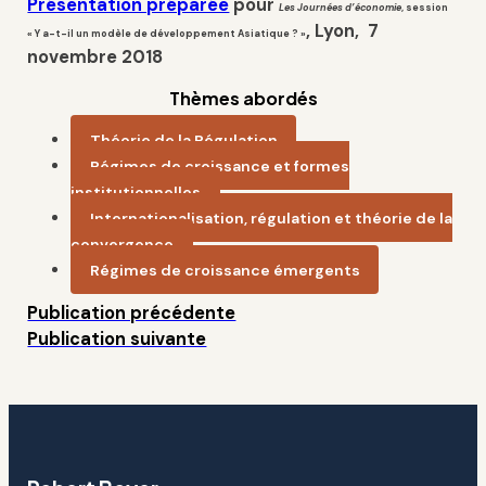
Présentation préparée
pour
Les Journées d’économie
, s
ession
, Lyon, 7
«
Y
a-t-il
un modèle de développement Asiatique ?
»
novembre
2018
Thèmes abordés
Théorie de la Régulation
Régimes de croissance et formes
institutionnelles
Internationalisation, régulation et théorie de la
convergence
Régimes de croissance émergents
Publication précédente
Publication suivante