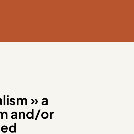
lism » a
gm and/or
ded