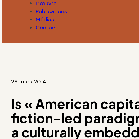
L’œuvre
Publications
Médias
Contact
28 mars 2014
Is « American capita
fiction-led paradi
a culturally embed