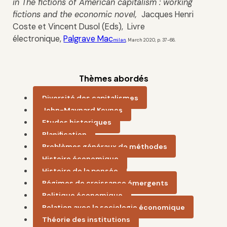
in The fictions of American capitalism : working
fictions and the economic novel,
Jacques Henri
Coste et Vincent Dusol (Eds), Livre
électronique,
Palgrave Mac
milan
, March 2020, p. 37-68.
Thèmes abordés
Diversité des capitalismes
John-Maynard Keynes
Etudes historiques
Planification
Problèmes généraux de méthodes
Histoire économique
Histoire de la pensée
Régimes de croissance émergents
Politique économique
Relation avec la sociologie économique
Théorie des institutions