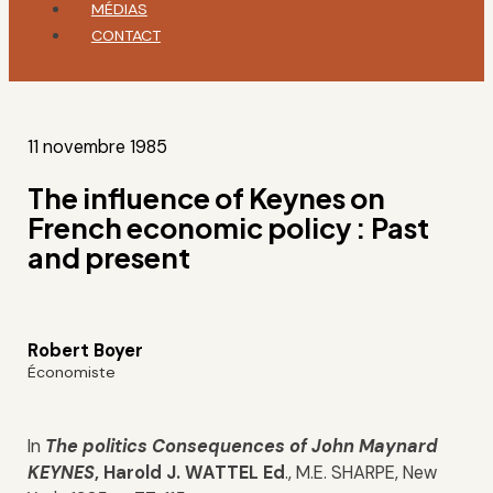
MÉDIAS
CONTACT
11 novembre 1985
The influence of Keynes on
French economic policy : Past
and present
Robert Boyer
Économiste
In
The politics Consequences of John
Maynard
KEYNES
, Harold J. WATTEL Ed
., M.E. SHARPE, New