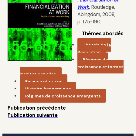
Work
,
Routledge,
Abingdom, 2008,
p. 175-190.
Thèmes abordés
Théorie de la
Régulation
Régimes de
croissance et formes
institutionnelles
Finance et crises
Histoire économique
Régimes de croissance émergents
Publication précédente
Publication suivante