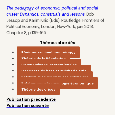
The pedagogy of economic, political and social
crises: Dynamics, construals and lessons
, Bob
Jessop and Karim Knio (Eds), Routledge: Frontiers of
Political Economy, London, New-York, juin 2018,
Chapitre 8, p.139-165.
Thèmes abordés
Régimes socio-économiques
Théorie de la Régulation
Comparaisons internationales
Concepts de base et méthodologie
Relation avec les analyses politiques
Relation avec la sociologie économique
Théorie des crises
Publication précédente
Publication suivante