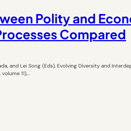
tween Polity and Eco
n Processes Compared
da, and Lei Song (Eds), Evolving Diversity and Interd
 volume 11),…