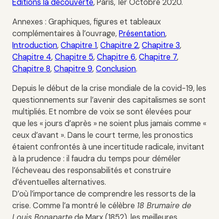
Editions la découverte
, Paris, 1er Octobre 2020.
Annexes : Graphiques, figures et tableaux
complémentaires à l’ouvrage,
Présentation
,
Introduction
,
Chapitre 1
,
Chapitre 2
,
Chapitre 3
,
Chapitre 4
,
Chapitre 5
,
Chapitre 6
,
Chapitre 7
,
Chapitre 8
,
Chapitre 9
,
Conclusion
.
Depuis le début de la crise mondiale de la covid-19, les
questionnements sur l’avenir des capitalismes se sont
multipliés. Et nombre de voix se sont élevées pour
que les « jours d’après » ne soient plus jamais comme «
ceux d’avant ». Dans le court terme, les pronostics
étaient confrontés à une incertitude radicale, invitant
à la prudence : il faudra du temps pour démêler
l’écheveau des responsabilités et construire
d’éventuelles alternatives.
D’où l’importance de comprendre les ressorts de la
crise. Comme l’a montré le célèbre
18 Brumaire de
Louis Bonaparte
de Marx (1852), les meilleures