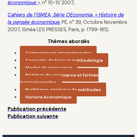
économique
»
,
n° 10-11/ 2007,
Cahiers de l’ISMEA, Série OEconomia, « Histoire de
la pensée économique
, PE, n° 39, Octobre Novembre
2007, iSméa LES PRESSES, Paris, p. 1799-1812.
Thèmes abordés
Comparaisons internationales
Concepts de base et méthodologie
Modes de croissance
Régimes de croissance et formes
institutionnelles
Problèmes généraux de méthodes
Histoire économique
Publication précédente
Publication suivante