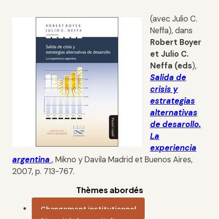
(avec Julio C.
Neffa), dans
Robert Boyer
et Julio C.
Neffa (eds
),
Salida de
crisis y
estrategias
alternativas
de desarollo.
La
experiencia
argentina
, Mikno y Davila Madrid et Buenos Aires,
2007, p. 713-767.
Thèmes abordés
Changement institutionnel