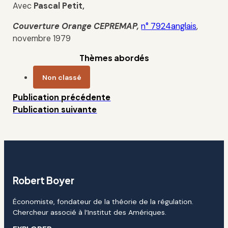
Avec
Pascal Petit
,
Couverture Orange
CEPREMAP
,
n° 7924anglais
,
novembre 1979
Thèmes abordés
Non classé
Publication précédente
Publication suivante
Robert Boyer
Économiste, fondateur de la théorie de la régulation.
Chercheur associé à l’Institut des Amériques.