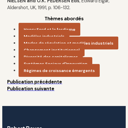
NIELSEN and O.K. PEDERSEN Eds
, Edward Elgar,
Aldershot, UK, 1991, p. 106-132.
Thèmes abordés
Henry Ford et le fordisme
Modèles industriels
Modes de régulation et modèles industriels
Changement institutionnel
Diversité des capitalismes
Systèmes Sociaux d'Innovation
Régimes de croissance émergents
Publication précédente
Publication suivante