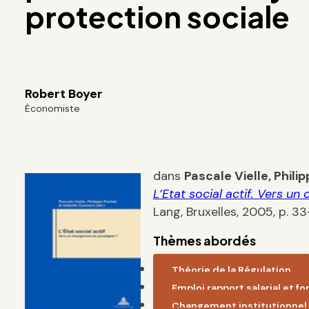
protection sociale
Robert Boyer
Économiste
dans
Pascale Vielle, Phili
L’Etat social actif. Vers 
Lang, Bruxelles, 2005, p. 33
Thèmes abordés
Théorie de la Régulation
Emploi,rapport salarial et f
Changement institutionnel