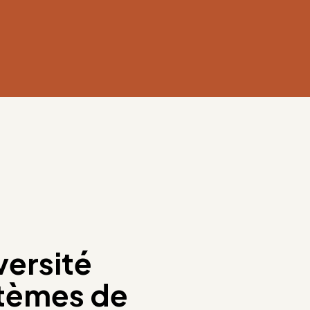
ersité
stèmes de