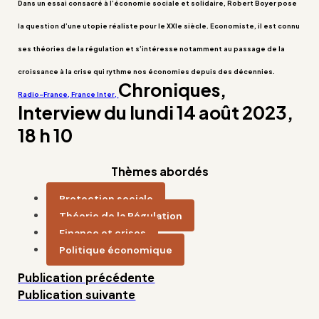
Dans un essai consacré à l’économie sociale et solidaire, Robert Boyer pose
la question d’une utopie réaliste pour le XXIe siècle. Economiste, il est connu
ses théories de la régulation et s’intéresse notamment au passage de la
croissance à la crise qui rythme nos économies depuis des décennies.
Chroniques,
Radio-France, France Inter,
Interview du lundi 14 août 2023,
18 h 10
Thèmes abordés
Protection sociale
Théorie de la Régulation
Finance et crises
Politique économique
Publication précédente
Publication suivante