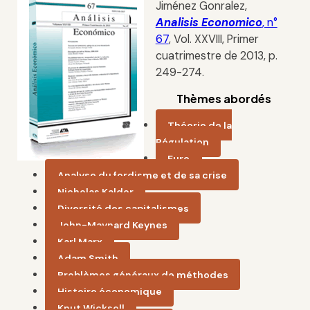
Jiménez Gonralez,
Analisis Economico
, n°
67
, Vol. XXVIII, Primer
cuatrimestre de 2013, p.
249-274.
Thèmes abordés
Théorie de la
Régulation
Euro
Analyse du fordisme et de sa crise
Nicholas Kaldor
Diversité des capitalismes
John-Maynard Keynes
Karl Marx
Adam Smith
Problèmes généraux de méthodes
Histoire économique
Knut Wicksell