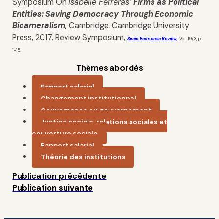
Symposium On
Isabelle Ferreras’
Firms as Political
Entities: Saving Democracy Through Economic
Bicameralism,
Cambridge, Cambridge University
Press, 2017. Review Symposium,
Socio Economic Review
,
Vol. 19/3, p.
1-15.
Thèmes abordés
Rapport salarial
Changement institutionnel
Gouvernance ou gouvernement
Justice sociale, relations sociales et
couverture sociale
Rapport salarial
Théorie des institutions
Publication précédente
Publication suivante